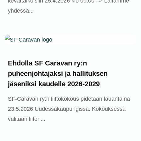
kevättalkoisiin 25.4.2026 klo 09.00 –> Laitamme
yhdessä...
Ajankohtaista
Ehdolla SF Caravan ry:n
puheenjohtajaksi ja hallituksen
jäseniksi kaudelle 2026-2029
SF-Caravan ry:n liittokokous pidetään lauantaina
23.5.2026 Uudessakaupungissa. Kokouksessa
valitaan liiton...