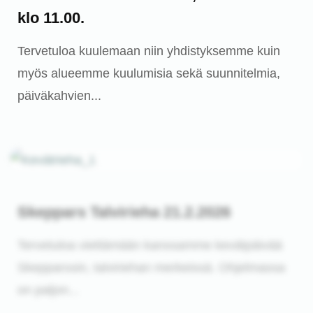
klo 11.00.
Tervetuloa kuulemaan niin yhdistyksemme kuin
myös alueemme kuulumisia sekä suunnitelmia,
päiväkahvien...
Ajankohtaista
Skeppars Talvirieha 21.2.2026
Tervetuloa viettämään kanssamme kevätpäivää
Skepparssin, talviriehan merkeissä. Ohjelmassa
on paljon...